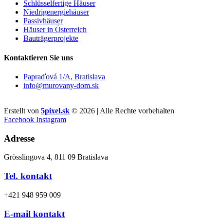
Schlüsselfertige Häuser
Niedrigenergiehäuser
Passivhäuser
Häuser in Österreich
Bauträgerprojekte
Kontaktieren Sie uns
Papraďová 1/A, Bratislava
info@murovany-dom.sk
Erstellt von
5pixel.sk
© 2026 | Alle Rechte vorbehalten
Facebook
Instagram
Adresse
Grösslingova 4, 811 09 Bratislava
Tel. kontakt
+421 948 959 009
E-mail kontakt